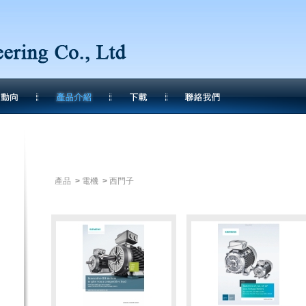
產品
>
電機
>
西門子