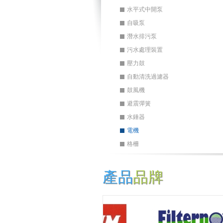
水平式中開泵
自吸泵
潛水排污泵
污水處理裝置
壓力鼓
自動清洗過濾器
鼓風機
避震彈簧
水錘器
電機
格柵
產品
品牌