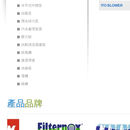
水平式中開泵
ITO BLOWER
自吸泵
潛水排污泵
污水處理裝置
壓力鼓
自動清洗過濾器
鼓風機
避震彈簧
水錘器
電機
格柵
產品
品牌