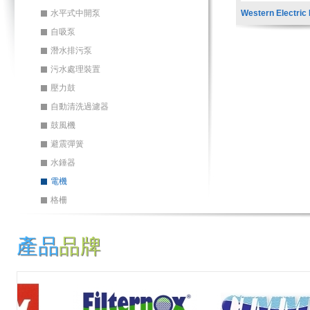
水平式中開泵
Western Electric 
自吸泵
潛水排污泵
污水處理裝置
壓力鼓
自動清洗過濾器
鼓風機
避震彈簧
水錘器
電機
格柵
產品
品牌